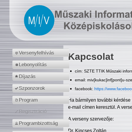
Versenyfelhívás
Kapcsolat
Lebonyolítás
cím: SZTE TTIK Műszaki inform
Díjazás
email: miv[kukac]inf[pont]u-sz
Szponzorok
facebook:
https://www.facebo
Program
Ha bármilyen további kérdése 
e-mail címen keresztül. A vers
Regisztráció
A verseny szervezője:
Programbizottság
Dr. Kincses Zoltán