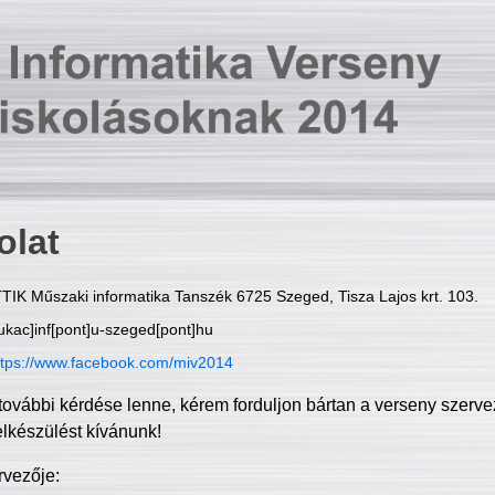
olat
TIK Műszaki informatika Tanszék 6725 Szeged, Tisza Lajos krt. 103.
ukac]inf[pont]u-szeged[pont]hu
ttps://www.facebook.com/miv2014
további kérdése lenne, kérem forduljon bártan a verseny szerve
elkészülést kívánunk!
rvezője: