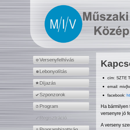
Versenyfelhívás
Kapcs
Lebonyolítás
cím: SZTE T
Díjazás
email: miv[k
Szponzorok
facebook:
h
Program
Ha bármilyen 
versenyre jó f
Regisztráció
A verseny sze
Programbizottság