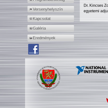
Dr. Kincses Z
Versenyhelyszín
egyetemi adju
Kapcsolat
Galéria
Eredmények