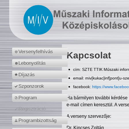
Versenyfelhívás
Kapcsolat
Lebonyolítás
cím: SZTE TTIK Műszaki inform
Díjazás
email: miv[kukac]inf[pont]u-sz
Szponzorok
facebook:
https://www.facebo
Program
Ha bármilyen további kérdése 
e-mail címen keresztül. A vers
Regisztráció
A verseny szervezője:
Programbizottság
Dr. Kincses Zoltán