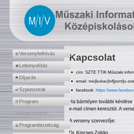
Versenyfelhívás
Kapcsolat
Lebonyolítás
cím: SZTE TTIK Műszaki inform
Díjazás
email: miv[kukac]inf[pont]u-sz
Szponzorok
facebook:
https://www.facebo
Program
Ha bármilyen további kérdése 
e-mail címen keresztül. A vers
Regisztráció
A verseny szervezője:
Programbizottság
Dr. Kincses Zoltán