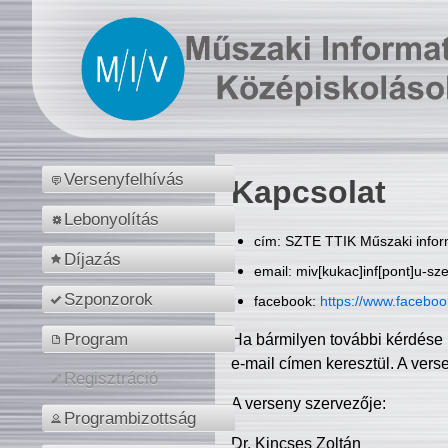
Versenyfelhívás
Kapcsolat
Lebonyolítás
cím: SZTE TTIK Műszaki inform
Díjazás
email: miv[kukac]inf[pont]u-sz
Szponzorok
facebook:
https://www.facebo
Program
Ha bármilyen további kérdése 
e-mail címen keresztül. A vers
Regisztráció
A verseny szervezője:
Programbizottság
Dr. Kincses Zoltán