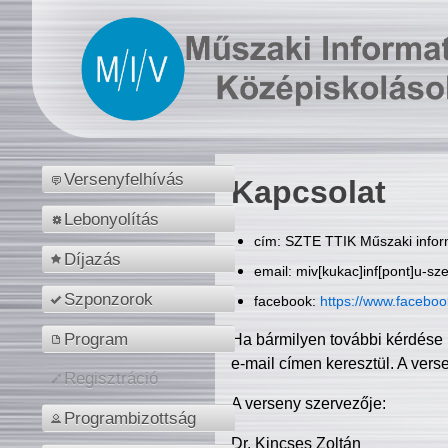
Versenyfelhívás
Kapcsolat
Lebonyolítás
cím: SZTE TTIK Műszaki inform
Díjazás
email: miv[kukac]inf[pont]u-sz
Szponzorok
facebook:
https://www.facebo
Program
Ha bármilyen további kérdése 
e-mail címen keresztül. A vers
Regisztráció
A verseny szervezője:
Programbizottság
Dr. Kincses Zoltán