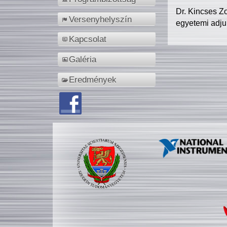
Dr. Kincses Z
Versenyhelyszín
egyetemi adju
Kapcsolat
Galéria
Eredmények