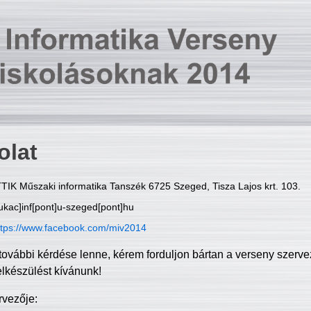
olat
TIK Műszaki informatika Tanszék 6725 Szeged, Tisza Lajos krt. 103.
ukac]inf[pont]u-szeged[pont]hu
ttps://www.facebook.com/miv2014
további kérdése lenne, kérem forduljon bártan a verseny szerve
elkészülést kívánunk!
rvezője: