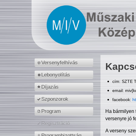
Versenyfelhívás
Kapcs
Lebonyolítás
cím: SZTE T
Díjazás
email: miv[k
Szponzorok
facebook:
h
Program
Ha bármilyen 
versenyre jó f
Regisztráció
A verseny sze
Programbizottság