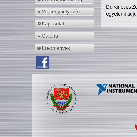
Dr. Kincses Z
Versenyhelyszín
egyetemi adju
Kapcsolat
Galéria
Eredmények