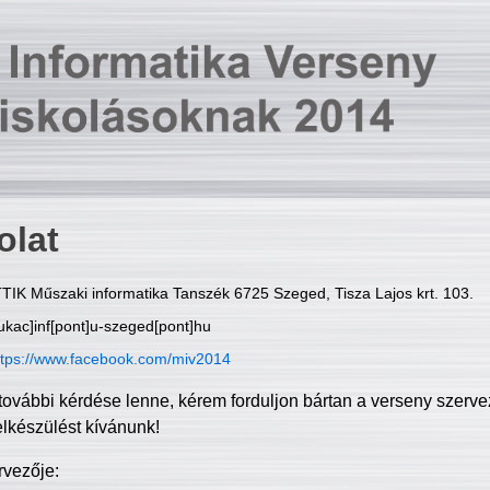
olat
TIK Műszaki informatika Tanszék 6725 Szeged, Tisza Lajos krt. 103.
ukac]inf[pont]u-szeged[pont]hu
ttps://www.facebook.com/miv2014
további kérdése lenne, kérem forduljon bártan a verseny szerve
elkészülést kívánunk!
rvezője: