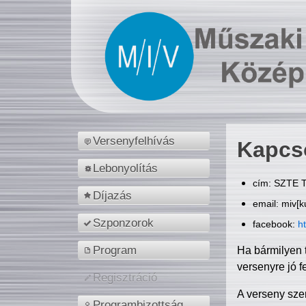
Versenyfelhívás
Kapcs
Lebonyolítás
cím: SZTE T
Díjazás
email: miv[k
Szponzorok
facebook:
h
Program
Ha bármilyen 
versenyre jó f
Regisztráció
A verseny sze
Programbizottság