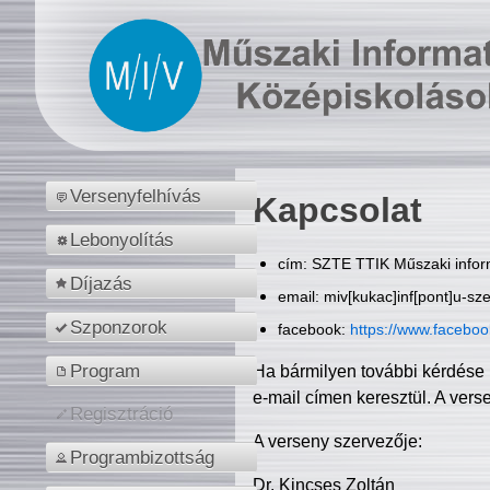
Versenyfelhívás
Kapcsolat
Lebonyolítás
cím: SZTE TTIK Műszaki inform
Díjazás
email: miv[kukac]inf[pont]u-sz
Szponzorok
facebook:
https://www.facebo
Program
Ha bármilyen további kérdése 
e-mail címen keresztül. A vers
Regisztráció
A verseny szervezője:
Programbizottság
Dr. Kincses Zoltán