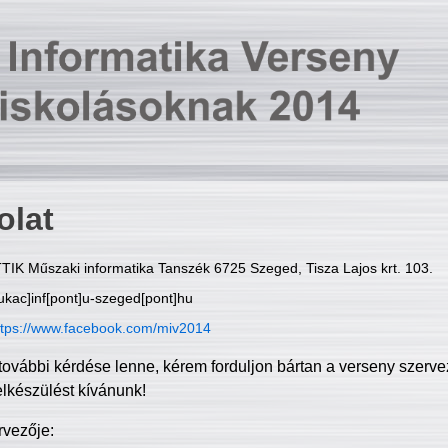
olat
TIK Műszaki informatika Tanszék 6725 Szeged, Tisza Lajos krt. 103.
ukac]inf[pont]u-szeged[pont]hu
ttps://www.facebook.com/miv2014
további kérdése lenne, kérem forduljon bártan a verseny szerve
elkészülést kívánunk!
rvezője: