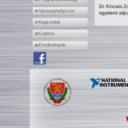
Dr. Kincses Z
Versenyhelyszín
egyetemi adju
Kapcsolat
Galéria
Eredmények