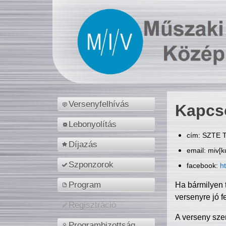
Versenyfelhívás
Kapcs
Lebonyolítás
cím: SZTE T
Díjazás
email: miv[k
Szponzorok
facebook:
h
Program
Ha bármilyen 
versenyre jó f
Regisztráció
A verseny sze
Programbizottság