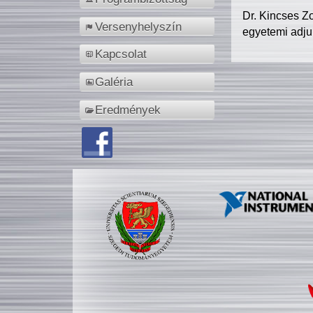
Dr. Kincses Z
Versenyhelyszín
egyetemi adju
Kapcsolat
Galéria
Eredmények