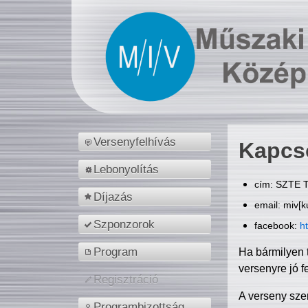
Versenyfelhívás
Kapcs
Lebonyolítás
cím: SZTE T
Díjazás
email: miv[k
Szponzorok
facebook:
h
Program
Ha bármilyen 
versenyre jó f
Regisztráció
A verseny sze
Programbizottság