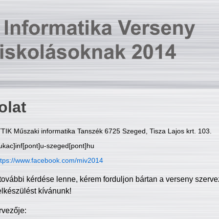
olat
TIK Műszaki informatika Tanszék 6725 Szeged, Tisza Lajos krt. 103.
ukac]inf[pont]u-szeged[pont]hu
ttps://www.facebook.com/miv2014
további kérdése lenne, kérem forduljon bártan a verseny szerve
elkészülést kívánunk!
rvezője: