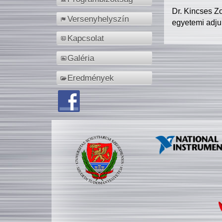
Dr. Kincses Z
Versenyhelyszín
egyetemi adju
Kapcsolat
Galéria
Eredmények