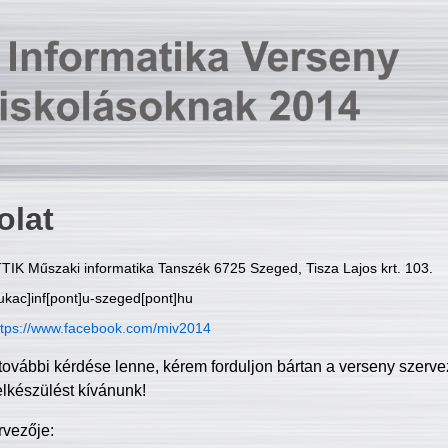
olat
TIK Műszaki informatika Tanszék 6725 Szeged, Tisza Lajos krt. 103.
ukac]inf[pont]u-szeged[pont]hu
ttps://www.facebook.com/miv2014
további kérdése lenne, kérem forduljon bártan a verseny szerve
elkészülést kívánunk!
rvezője: