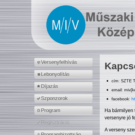
Versenyfelhívás
Kapcs
Lebonyolítás
cím: SZTE T
Díjazás
email: miv[k
Szponzorok
facebook:
h
Program
Ha bármilyen 
versenyre jó f
Regisztráció
A verseny sze
Programbizottság