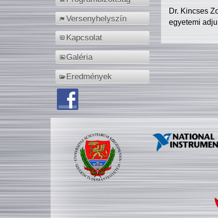
Dr. Kincses Z
Versenyhelyszín
egyetemi adju
Kapcsolat
Galéria
Eredmények