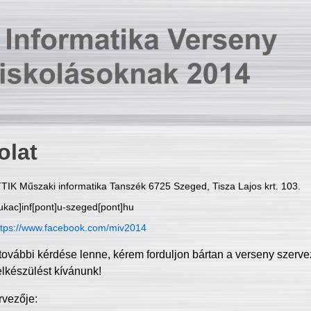
olat
TIK Műszaki informatika Tanszék 6725 Szeged, Tisza Lajos krt. 103.
ukac]inf[pont]u-szeged[pont]hu
ttps://www.facebook.com/miv2014
további kérdése lenne, kérem forduljon bártan a verseny szerve
elkészülést kívánunk!
rvezője: