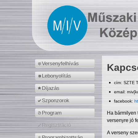
Versenyfelhívás
Kapcs
Lebonyolítás
cím: SZTE T
Díjazás
email: miv[k
Szponzorok
facebook:
h
Program
Ha bármilyen 
versenyre jó f
Regisztráció
A verseny sze
Programbizottság