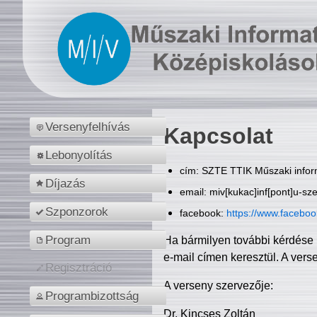
Versenyfelhívás
Kapcsolat
Lebonyolítás
cím: SZTE TTIK Műszaki inform
Díjazás
email: miv[kukac]inf[pont]u-sz
Szponzorok
facebook:
https://www.facebo
Program
Ha bármilyen további kérdése 
e-mail címen keresztül. A vers
Regisztráció
A verseny szervezője:
Programbizottság
Dr. Kincses Zoltán