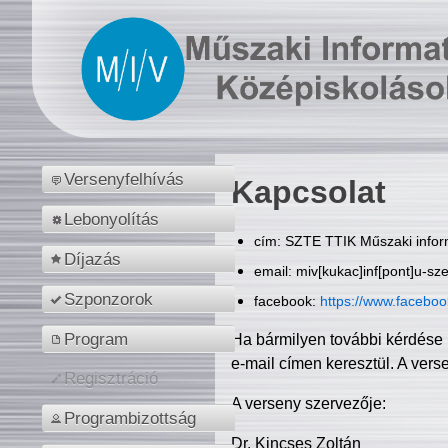
Versenyfelhívás
Kapcsolat
Lebonyolítás
cím: SZTE TTIK Műszaki inform
Díjazás
email: miv[kukac]inf[pont]u-sz
Szponzorok
facebook:
https://www.facebo
Program
Ha bármilyen további kérdése 
e-mail címen keresztül. A vers
Regisztráció
A verseny szervezője:
Programbizottság
Dr. Kincses Zoltán