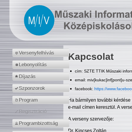
Versenyfelhívás
Kapcsolat
Lebonyolítás
cím: SZTE TTIK Műszaki inform
Díjazás
email: miv[kukac]inf[pont]u-sz
Szponzorok
facebook:
https://www.facebo
Program
Ha bármilyen további kérdése 
e-mail címen keresztül. A vers
Regisztráció
A verseny szervezője:
Programbizottság
Dr. Kincses Zoltán