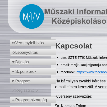
Versenyfelhívás
Kapcsolat
Lebonyolítás
cím: SZTE TTIK Műszaki inform
Díjazás
email: miv[kukac]inf[pont]u-sz
Szponzorok
facebook:
https://www.facebo
Program
Ha bármilyen további kérdése 
e-mail címen keresztül. A vers
Regisztráció
A verseny szervezője:
Programbizottság
Dr. Kincses Zoltán