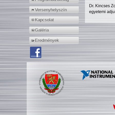
Dr. Kincses Z
Versenyhelyszín
egyetemi adju
Kapcsolat
Galéria
Eredmények