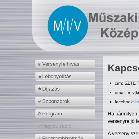
Versenyfelhívás
Kapcs
Lebonyolítás
cím: SZTE T
Díjazás
email: miv[k
Szponzorok
facebook:
h
Program
Ha bármilyen 
versenyre jó f
Regisztráció
A verseny sze
Programbizottság