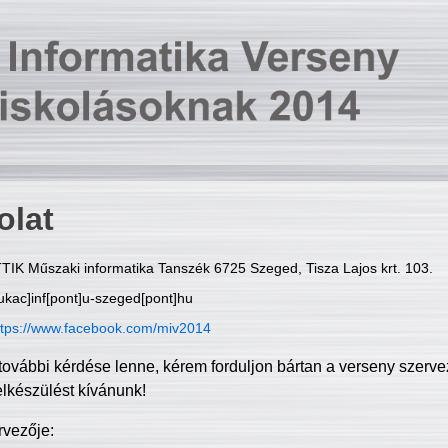
olat
TIK Műszaki informatika Tanszék 6725 Szeged, Tisza Lajos krt. 103.
ukac]inf[pont]u-szeged[pont]hu
ttps://www.facebook.com/miv2014
további kérdése lenne, kérem forduljon bártan a verseny szerve
elkészülést kívánunk!
rvezője: