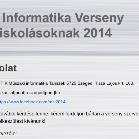
olat
TIK Műszaki informatika Tanszék 6725 Szeged, Tisza Lajos krt. 103.
ukac]inf[pont]u-szeged[pont]hu
ttps://www.facebook.com/miv2014
további kérdése lenne, kérem forduljon bártan a verseny szerve
elkészülést kívánunk!
rvezője: