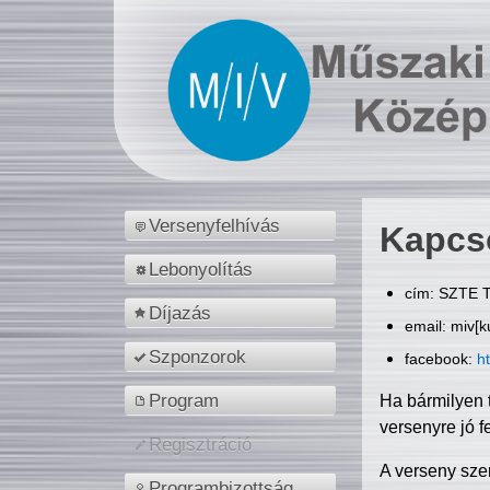
Versenyfelhívás
Kapcs
Lebonyolítás
cím: SZTE T
Díjazás
email: miv[k
Szponzorok
facebook:
h
Program
Ha bármilyen 
versenyre jó f
Regisztráció
A verseny sze
Programbizottság