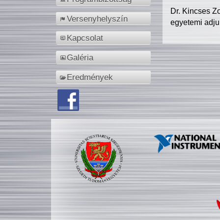
Dr. Kincses Z
Versenyhelyszín
egyetemi adju
Kapcsolat
Galéria
Eredmények