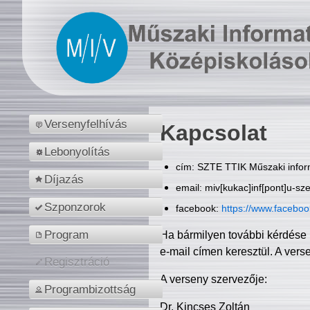
Versenyfelhívás
Kapcsolat
Lebonyolítás
cím: SZTE TTIK Műszaki inform
Díjazás
email: miv[kukac]inf[pont]u-sz
Szponzorok
facebook:
https://www.facebo
Program
Ha bármilyen további kérdése 
e-mail címen keresztül. A vers
Regisztráció
A verseny szervezője:
Programbizottság
Dr. Kincses Zoltán