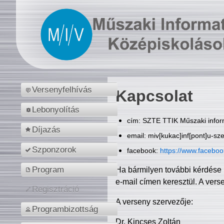
Versenyfelhívás
Kapcsolat
Lebonyolítás
cím: SZTE TTIK Műszaki inform
Díjazás
email: miv[kukac]inf[pont]u-sz
Szponzorok
facebook:
https://www.facebo
Program
Ha bármilyen további kérdése 
e-mail címen keresztül. A vers
Regisztráció
A verseny szervezője:
Programbizottság
Dr. Kincses Zoltán