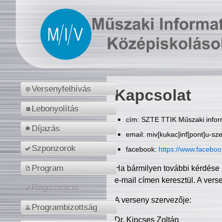
Versenyfelhívás
Kapcsolat
Lebonyolítás
cím: SZTE TTIK Műszaki inform
Díjazás
email: miv[kukac]inf[pont]u-sz
Szponzorok
facebook:
https://www.facebo
Program
Ha bármilyen további kérdése 
e-mail címen keresztül. A vers
Regisztráció
A verseny szervezője:
Programbizottság
Dr. Kincses Zoltán