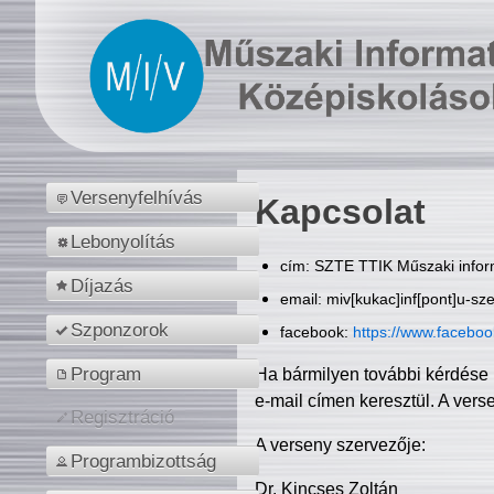
Versenyfelhívás
Kapcsolat
Lebonyolítás
cím: SZTE TTIK Műszaki inform
Díjazás
email: miv[kukac]inf[pont]u-sz
Szponzorok
facebook:
https://www.facebo
Program
Ha bármilyen további kérdése 
e-mail címen keresztül. A vers
Regisztráció
A verseny szervezője:
Programbizottság
Dr. Kincses Zoltán