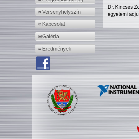
Dr. Kincses Z
Versenyhelyszín
egyetemi adju
Kapcsolat
Galéria
Eredmények