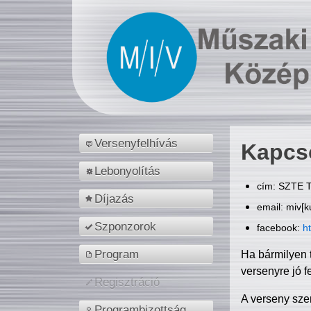
Versenyfelhívás
Kapcs
Lebonyolítás
cím: SZTE T
Díjazás
email: miv[k
Szponzorok
facebook:
h
Program
Ha bármilyen 
versenyre jó f
Regisztráció
A verseny sze
Programbizottság