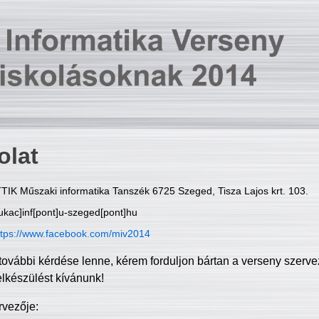
olat
TIK Műszaki informatika Tanszék 6725 Szeged, Tisza Lajos krt. 103.
ukac]inf[pont]u-szeged[pont]hu
ttps://www.facebook.com/miv2014
további kérdése lenne, kérem forduljon bártan a verseny szerve
elkészülést kívánunk!
rvezője: