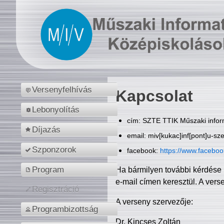
Versenyfelhívás
Kapcsolat
Lebonyolítás
cím: SZTE TTIK Műszaki inform
Díjazás
email: miv[kukac]inf[pont]u-sz
Szponzorok
facebook:
https://www.facebo
Program
Ha bármilyen további kérdése 
e-mail címen keresztül. A vers
Regisztráció
A verseny szervezője:
Programbizottság
Dr. Kincses Zoltán