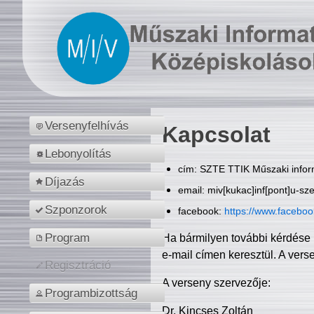
Versenyfelhívás
Kapcsolat
Lebonyolítás
cím: SZTE TTIK Műszaki inform
Díjazás
email: miv[kukac]inf[pont]u-sz
Szponzorok
facebook:
https://www.facebo
Program
Ha bármilyen további kérdése 
e-mail címen keresztül. A vers
Regisztráció
A verseny szervezője:
Programbizottság
Dr. Kincses Zoltán