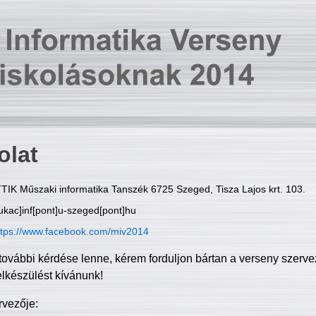
olat
TIK Műszaki informatika Tanszék 6725 Szeged, Tisza Lajos krt. 103.
ukac]inf[pont]u-szeged[pont]hu
ttps://www.facebook.com/miv2014
további kérdése lenne, kérem forduljon bártan a verseny szerve
elkészülést kívánunk!
rvezője: