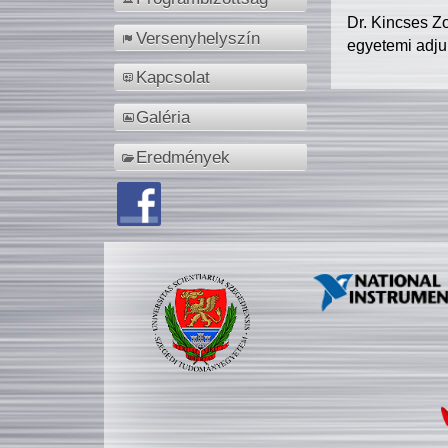
Dr. Kincses Z
Versenyhelyszín
egyetemi adju
Kapcsolat
Galéria
Eredmények