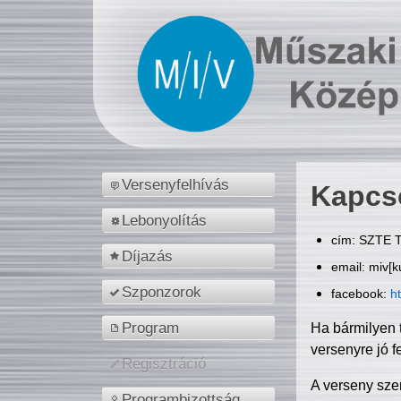
Versenyfelhívás
Kapcs
Lebonyolítás
cím: SZTE T
Díjazás
email: miv[k
Szponzorok
facebook:
h
Program
Ha bármilyen 
versenyre jó f
Regisztráció
A verseny sze
Programbizottság