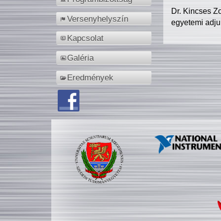
Dr. Kincses Z
Versenyhelyszín
egyetemi adju
Kapcsolat
Galéria
Eredmények