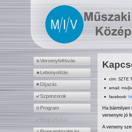
Versenyfelhívás
Kapcs
Lebonyolítás
cím: SZTE T
Díjazás
email: miv[k
Szponzorok
facebook:
h
Program
Ha bármilyen 
versenyre jó f
Regisztráció
A verseny sze
Programbizottság