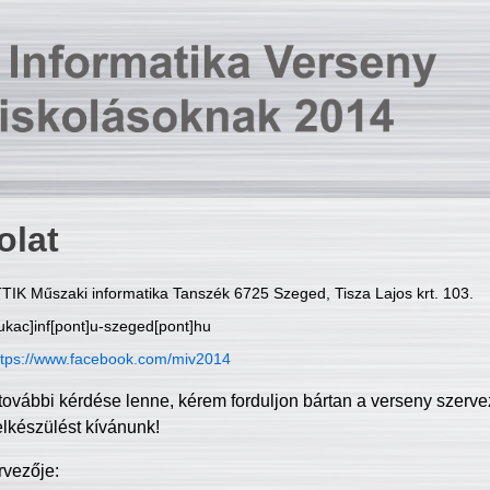
olat
TIK Műszaki informatika Tanszék 6725 Szeged, Tisza Lajos krt. 103.
ukac]inf[pont]u-szeged[pont]hu
ttps://www.facebook.com/miv2014
további kérdése lenne, kérem forduljon bártan a verseny szerve
elkészülést kívánunk!
rvezője: