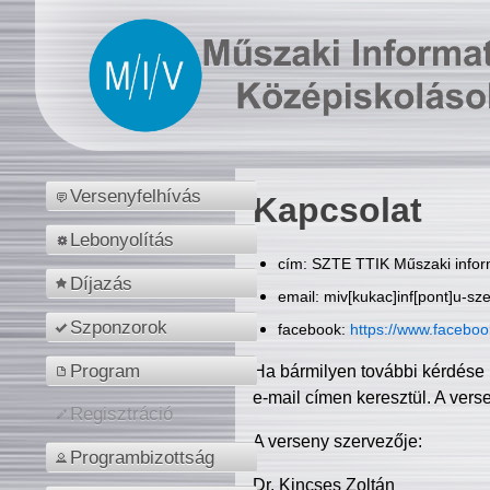
Versenyfelhívás
Kapcsolat
Lebonyolítás
cím: SZTE TTIK Műszaki inform
Díjazás
email: miv[kukac]inf[pont]u-sz
Szponzorok
facebook:
https://www.facebo
Program
Ha bármilyen további kérdése 
e-mail címen keresztül. A vers
Regisztráció
A verseny szervezője:
Programbizottság
Dr. Kincses Zoltán