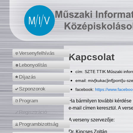
Versenyfelhívás
Kapcsolat
Lebonyolítás
cím: SZTE TTIK Műszaki inform
Díjazás
email: miv[kukac]inf[pont]u-sz
Szponzorok
facebook:
https://www.facebo
Program
Ha bármilyen további kérdése 
e-mail címen keresztül. A vers
Regisztráció
A verseny szervezője:
Programbizottság
Dr. Kincses Zoltán