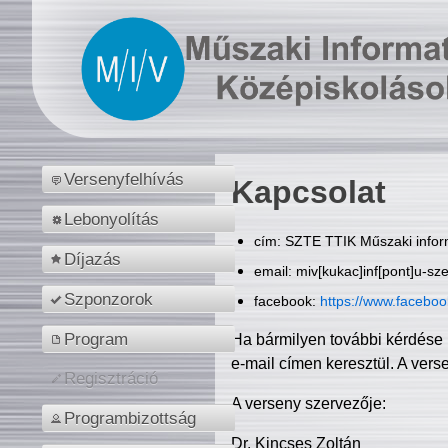
Versenyfelhívás
Kapcsolat
Lebonyolítás
cím: SZTE TTIK Műszaki inform
Díjazás
email: miv[kukac]inf[pont]u-sz
Szponzorok
facebook:
https://www.facebo
Program
Ha bármilyen további kérdése 
e-mail címen keresztül. A vers
Regisztráció
A verseny szervezője:
Programbizottság
Dr. Kincses Zoltán