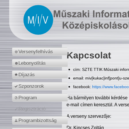
Versenyfelhívás
Kapcsolat
Lebonyolítás
cím: SZTE TTIK Műszaki inform
Díjazás
email: miv[kukac]inf[pont]u-sz
Szponzorok
facebook:
https://www.facebo
Program
Ha bármilyen további kérdése 
e-mail címen keresztül. A vers
Regisztráció
A verseny szervezője:
Programbizottság
Dr. Kincses Zoltán