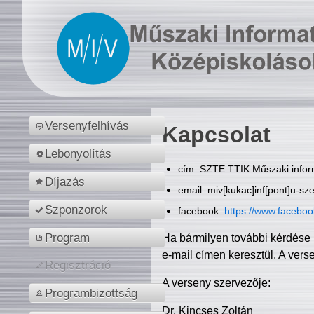
Versenyfelhívás
Kapcsolat
Lebonyolítás
cím: SZTE TTIK Műszaki inform
Díjazás
email: miv[kukac]inf[pont]u-sz
Szponzorok
facebook:
https://www.facebo
Program
Ha bármilyen további kérdése 
e-mail címen keresztül. A vers
Regisztráció
A verseny szervezője:
Programbizottság
Dr. Kincses Zoltán