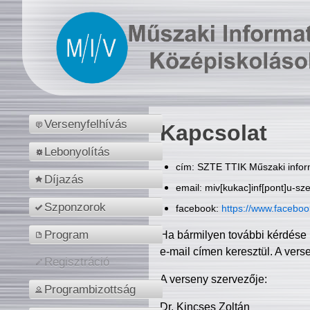
Versenyfelhívás
Kapcsolat
Lebonyolítás
cím: SZTE TTIK Műszaki inform
Díjazás
email: miv[kukac]inf[pont]u-sz
Szponzorok
facebook:
https://www.facebo
Program
Ha bármilyen további kérdése 
e-mail címen keresztül. A vers
Regisztráció
A verseny szervezője:
Programbizottság
Dr. Kincses Zoltán