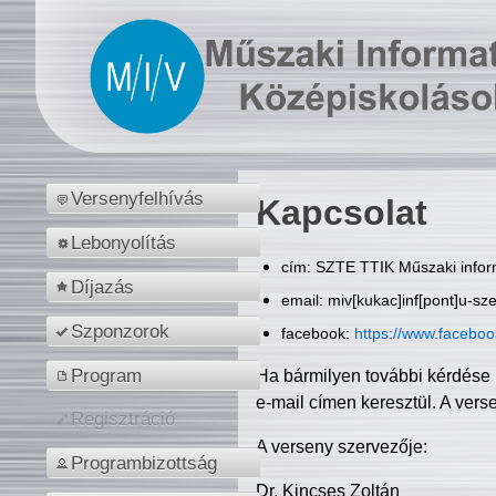
Versenyfelhívás
Kapcsolat
Lebonyolítás
cím: SZTE TTIK Műszaki inform
Díjazás
email: miv[kukac]inf[pont]u-sz
Szponzorok
facebook:
https://www.facebo
Program
Ha bármilyen további kérdése 
e-mail címen keresztül. A vers
Regisztráció
A verseny szervezője:
Programbizottság
Dr. Kincses Zoltán