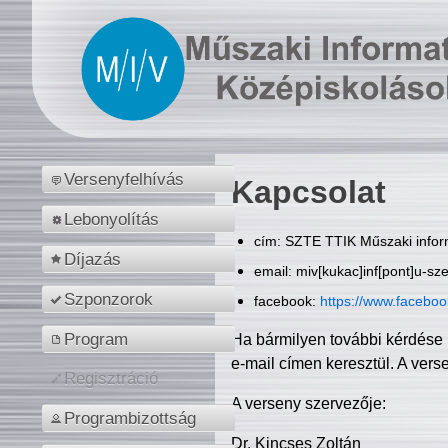
Versenyfelhívás
Kapcsolat
Lebonyolítás
cím: SZTE TTIK Műszaki inform
Díjazás
email: miv[kukac]inf[pont]u-sz
Szponzorok
facebook:
https://www.facebo
Program
Ha bármilyen további kérdése 
e-mail címen keresztül. A vers
Regisztráció
A verseny szervezője:
Programbizottság
Dr. Kincses Zoltán