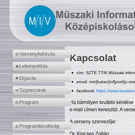
Versenyfelhívás
Kapcsolat
Lebonyolítás
cím: SZTE TTIK Műszaki inform
Díjazás
email: miv[kukac]inf[pont]u-sz
Szponzorok
facebook:
https://www.facebo
Program
Ha bármilyen további kérdése 
e-mail címen keresztül. A vers
Regisztráció
A verseny szervezője:
Programbizottság
Dr. Kincses Zoltán