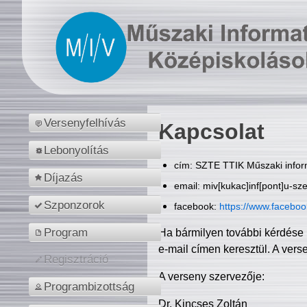
Versenyfelhívás
Kapcsolat
Lebonyolítás
cím: SZTE TTIK Műszaki inform
Díjazás
email: miv[kukac]inf[pont]u-sz
Szponzorok
facebook:
https://www.facebo
Program
Ha bármilyen további kérdése 
e-mail címen keresztül. A vers
Regisztráció
A verseny szervezője:
Programbizottság
Dr. Kincses Zoltán