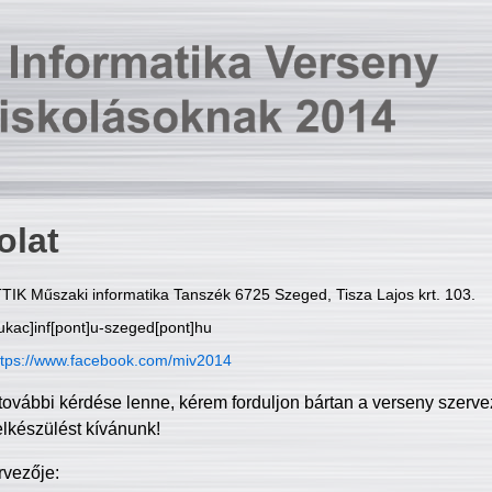
olat
TIK Műszaki informatika Tanszék 6725 Szeged, Tisza Lajos krt. 103.
ukac]inf[pont]u-szeged[pont]hu
ttps://www.facebook.com/miv2014
további kérdése lenne, kérem forduljon bártan a verseny szerve
elkészülést kívánunk!
rvezője: