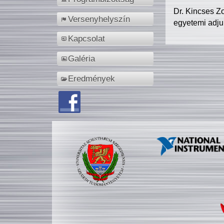
Dr. Kincses Z
Versenyhelyszín
egyetemi adju
Kapcsolat
Galéria
Eredmények