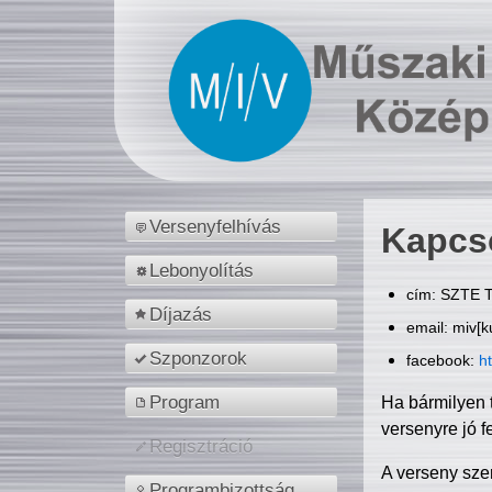
Versenyfelhívás
Kapcs
Lebonyolítás
cím: SZTE T
Díjazás
email: miv[k
Szponzorok
facebook:
h
Program
Ha bármilyen 
versenyre jó f
Regisztráció
A verseny sze
Programbizottság