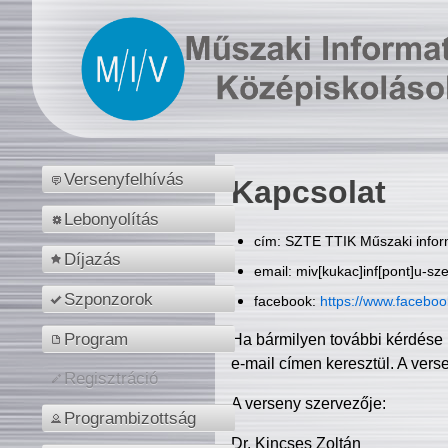
Versenyfelhívás
Kapcsolat
Lebonyolítás
cím: SZTE TTIK Műszaki inform
Díjazás
email: miv[kukac]inf[pont]u-sz
Szponzorok
facebook:
https://www.facebo
Program
Ha bármilyen további kérdése 
e-mail címen keresztül. A vers
Regisztráció
A verseny szervezője:
Programbizottság
Dr. Kincses Zoltán