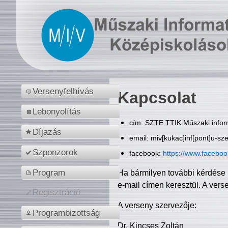
Versenyfelhívás
Kapcsolat
Lebonyolítás
cím: SZTE TTIK Műszaki inform
Díjazás
email: miv[kukac]inf[pont]u-sz
Szponzorok
facebook:
https://www.facebo
Program
Ha bármilyen további kérdése 
e-mail címen keresztül. A vers
Regisztráció
A verseny szervezője:
Programbizottság
Dr. Kincses Zoltán