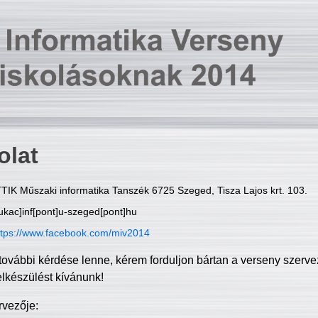
olat
TIK Műszaki informatika Tanszék 6725 Szeged, Tisza Lajos krt. 103.
ukac]inf[pont]u-szeged[pont]hu
ttps://www.facebook.com/miv2014
további kérdése lenne, kérem forduljon bártan a verseny szerve
elkészülést kívánunk!
rvezője: