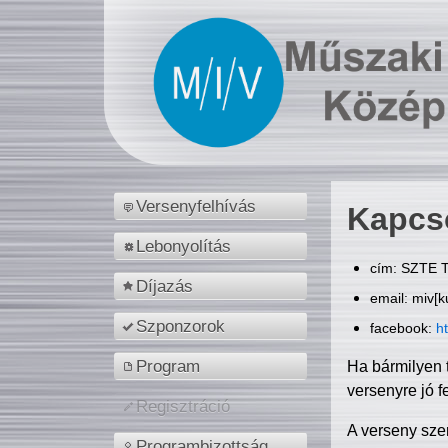
Versenyfelhívás
Kapcs
Lebonyolítás
cím: SZTE T
Díjazás
email: miv[k
Szponzorok
facebook:
h
Program
Ha bármilyen 
versenyre jó f
Regisztráció
A verseny sze
Programbizottság