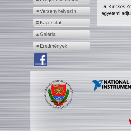
Dr. Kincses Z
Versenyhelyszín
egyetemi adju
Kapcsolat
Galéria
Eredmények