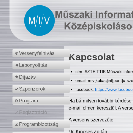
Versenyfelhívás
Kapcsolat
Lebonyolítás
cím: SZTE TTIK Műszaki inform
Díjazás
email: miv[kukac]inf[pont]u-sz
Szponzorok
facebook:
https://www.facebo
Program
Ha bármilyen további kérdése 
e-mail címen keresztül. A vers
Regisztráció
A verseny szervezője:
Programbizottság
Dr. Kincses Zoltán