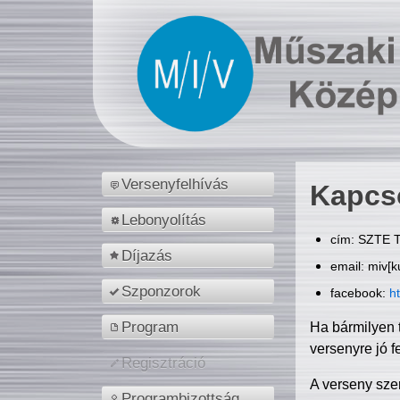
Versenyfelhívás
Kapcs
Lebonyolítás
cím: SZTE T
Díjazás
email: miv[k
Szponzorok
facebook:
h
Program
Ha bármilyen 
versenyre jó f
Regisztráció
A verseny sze
Programbizottság