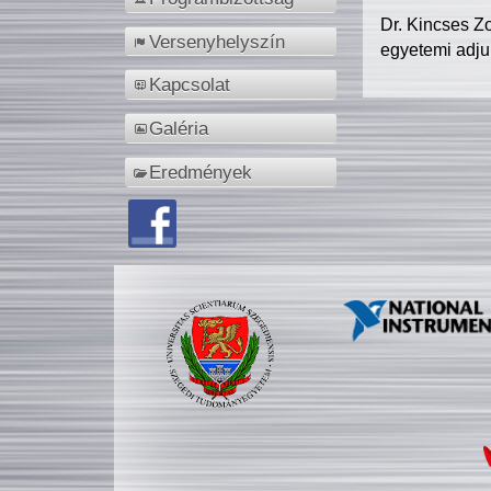
Dr. Kincses Z
Versenyhelyszín
egyetemi adju
Kapcsolat
Galéria
Eredmények