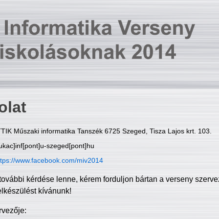
olat
TIK Műszaki informatika Tanszék 6725 Szeged, Tisza Lajos krt. 103.
ukac]inf[pont]u-szeged[pont]hu
ttps://www.facebook.com/miv2014
további kérdése lenne, kérem forduljon bártan a verseny szerve
elkészülést kívánunk!
rvezője: