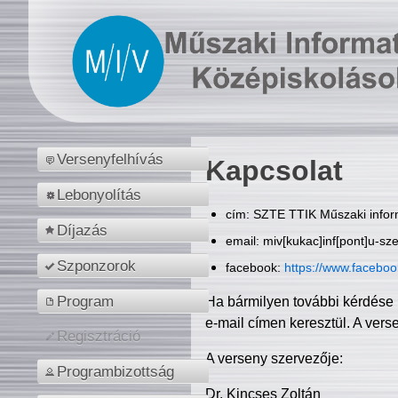
Versenyfelhívás
Kapcsolat
Lebonyolítás
cím: SZTE TTIK Műszaki inform
Díjazás
email: miv[kukac]inf[pont]u-sz
Szponzorok
facebook:
https://www.facebo
Program
Ha bármilyen további kérdése 
e-mail címen keresztül. A vers
Regisztráció
A verseny szervezője:
Programbizottság
Dr. Kincses Zoltán