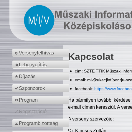
Versenyfelhívás
Kapcsolat
Lebonyolítás
cím: SZTE TTIK Műszaki inform
Díjazás
email: miv[kukac]inf[pont]u-sz
Szponzorok
facebook:
https://www.facebo
Program
Ha bármilyen további kérdése 
e-mail címen keresztül. A vers
Regisztráció
A verseny szervezője:
Programbizottság
Dr. Kincses Zoltán