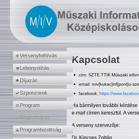
Versenyfelhívás
Kapcsolat
Lebonyolítás
cím: SZTE TTIK Műszaki inform
Díjazás
email: miv[kukac]inf[pont]u-sz
Szponzorok
facebook:
https://www.facebo
Program
Ha bármilyen további kérdése 
e-mail címen keresztül. A vers
Regisztráció
A verseny szervezője:
Programbizottság
Dr. Kincses Zoltán