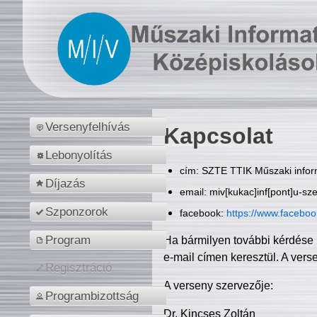
Versenyfelhívás
Kapcsolat
Lebonyolítás
cím: SZTE TTIK Műszaki inform
Díjazás
email: miv[kukac]inf[pont]u-sz
Szponzorok
facebook:
https://www.facebo
Program
Ha bármilyen további kérdése 
e-mail címen keresztül. A vers
Regisztráció
A verseny szervezője:
Programbizottság
Dr. Kincses Zoltán