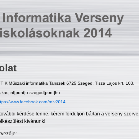
olat
TIK Műszaki informatika Tanszék 6725 Szeged, Tisza Lajos krt. 103.
ukac]inf[pont]u-szeged[pont]hu
ttps://www.facebook.com/miv2014
további kérdése lenne, kérem forduljon bártan a verseny szerve
elkészülést kívánunk!
rvezője: