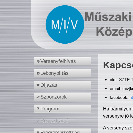
Versenyfelhívás
Kapcs
Lebonyolítás
cím: SZTE T
Díjazás
email: miv[k
Szponzorok
facebook:
h
Program
Ha bármilyen 
versenyre jó f
Regisztráció
A verseny sze
Programbizottság