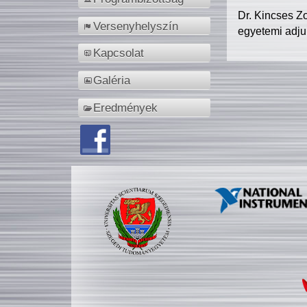
Dr. Kincses Z
Versenyhelyszín
egyetemi adju
Kapcsolat
Galéria
Eredmények