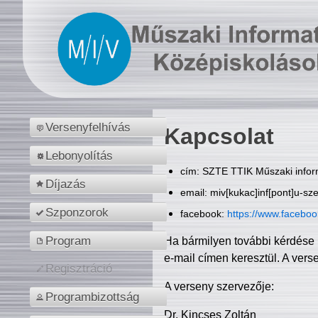
Versenyfelhívás
Kapcsolat
Lebonyolítás
cím: SZTE TTIK Műszaki inform
Díjazás
email: miv[kukac]inf[pont]u-sz
Szponzorok
facebook:
https://www.facebo
Program
Ha bármilyen további kérdése 
e-mail címen keresztül. A vers
Regisztráció
A verseny szervezője:
Programbizottság
Dr. Kincses Zoltán